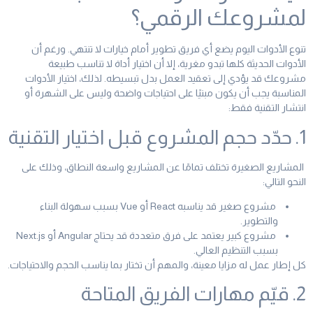
لمشروعك الرقمي؟
تنوع الأدوات اليوم يضع أي فريق تطوير أمام خيارات لا تنتهي. ورغم أن
الأدوات الحديثة كلها تبدو مغرية، إلا أن اختيار أداة لا تناسب طبيعة
مشروعك قد يؤدي إلى تعقيد العمل بدل تبسيطه. لذلك، اختيار الأدوات
المناسبة يجب أن يكون مبنيًا على احتياجات واضحة وليس على الشهرة أو
انتشار التقنية فقط:
1. حدّد حجم المشروع قبل اختيار التقنية
المشاريع الصغيرة تختلف تمامًا عن المشاريع واسعة النطاق، وذلك على
النحو التالي:
مشروع صغير قد يناسبه React أو Vue بسبب سهولة البناء
والتطوير.
مشروع كبير يعتمد على فرق متعددة قد يحتاج Angular أو Next.js
بسبب التنظيم العالي.
كل إطار عمل له مزايا معينة، والمهم أن تختار بما يناسب الحجم والاحتياجات.
2. قيّم مهارات الفريق المتاحة