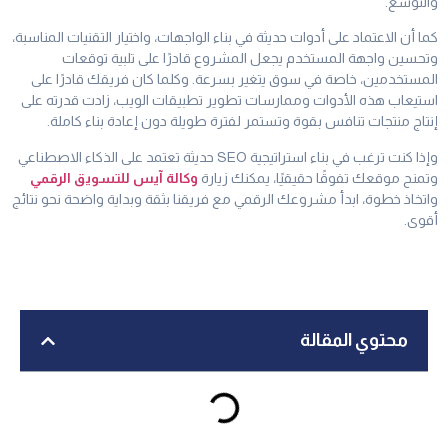
والتوسّع.
كما أن الاعتماد على أدوات حديثة في بناء الواجهات، واختيار التقنيات المناسبة،
وتحسين واجهة المستخدم يجعل المشروع قادرًا على تلبية توقعات
المستخدمين، خاصة في سوق يتغير بسرعة. وكلما كان فريقك قادرًا على
استيعاب هذه الأدوات وممارسات تطوير تطبيقات الويب، زادت قدرته على
إنتاج منتجات تنافس بقوة وتستمر لفترة طويلة دون إعادة بناء كاملة.
وإذا كنت ترغب في بناء استراتيجية SEO حديثة تعتمد على الذكاء الاصطناعي
وتمنح موقعك تفوقًا حقيقيًا، يمكنك زيارة
وكالة آيس للتسويق الرقمي
واتخاذ خطوة، ابدأ مشروعك الرقمي مع فريقنا بثقة وبداية واضحة نحو نتائج
أقوى.
محتوي المقالة