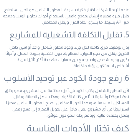
عندما تريد الشركات اختبار فكرة بسرعة، المطور الشامل هو الحل. يستطيع
خلال فترة قصيرة إنشاء نموذج واقعي باستخدام أدوات تطوير الويب ودمجه
مع API بسيط، ما يسرّع اتخاذ القرار ويقلل المخاطر.
5. تقليل التكلفة التشغيلية للمشاريع
بدل توظيف فرق كاملة لكل جزء، وجود مطور شامل واحد أو اثنين داخل
الفريق يقلل من حجم الموارد المطلوبة، دون التضحية بجودة العمل، وأحيانًا
يكون وجود شخص واحد يجمع بين مهارات متعددة أكثر تأثيرًا من 3
أشخاص لا يمتلكون رؤية متكاملة.
6. رفع جودة الكود عبر توحيد الأسلوب
لأن المطور الشامل يكتب الكود في أجزاء مختلفة من المشروع، فهو يخلق
نمطًا موحّدًا وأسلوبًا ثابتًا في كتابة الأكواد. وهذا يسهل الصيانة ويقلل
المشاكل المستقبلية، وبهذا الدور المتكامل، يصبح المطور الشامل عنصرًا
استراتيجيًا في أي مشروع تقني، قادرًا على تحويل الفكرة إلى منتج رقمي
يعمل بكفاءة عالية، ويدعم رحلة النمو دون عوائق.
كيف تختار الأدوات المناسبة