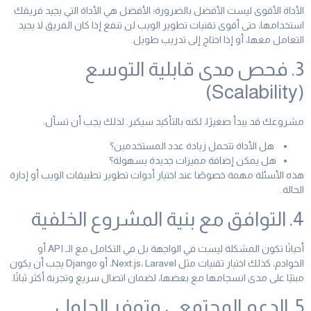
الأداة الأقوى ليست الأفضل بالضرورة؛ الأفضل هي الأداة التي يجيد فريقك
استخدامها، حتى أقوى تقنيات تطوير الويب لن تنفع إذا كان الفريق لا يجيد
التعامل معها، أو إذا احتاج إلى تدريب طويل.
3. فحص مدى قابلية التوسع
(Scalability)
مشروعك قد يبدأ صغيرًا، لكنه بالتأكيد سيكبر. لذلك يجب أن تسأل:
هل الأداة تتحمل زيادة عدد المستخدمين؟
هل يمكن إضافة مميزات جديدة بسهولة؟
هذه الأسئلة مهمة خصوصًا عند اختيار أدوات تطوير تطبيقات الويب أو إدارة
الحالة.
4. التوافق مع بنية المشروع الخلفية
أحيانًا تكون المشكلة ليست في الواجهة بل في التكامل مع الـ API أو
الخوادم، كذلك اختيار تقنيات مثل Next.js، Laravel، أو Django يجب أن يكون
مبنيًا على مدى انسجامها مع بعضها، لضمان اتصال سريع وتجربة أكثر ثباتًا.
5. الدعم المجتمعي وتوفر الحلول