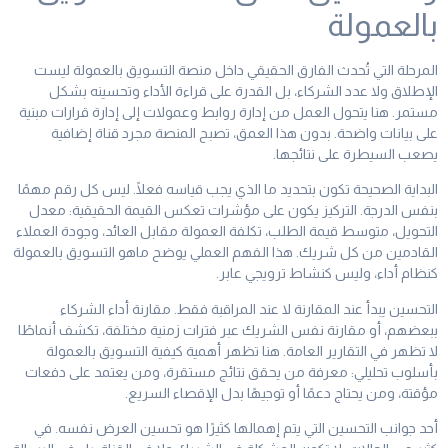
بالعمولة
المرحلة التي تُحدث الفارق الحقيقي داخل منصة التسويق بالعمولة ليست
الإطلاق ولا عدد الشركاء، بل القدرة على قراءة الأداء وتحسينه بشكل
مستمر. هنا يتحول العمل من إدارة روابط وعمولات إلى إدارة قرارات مبنية
على بيانات واضحة. بدون هذا العمق، تصبح المنصة مجرد قناة إضافية
يصعب السيطرة على نتائجها.
البداية الصحيحة تكون بتحديد ما الذي يجب قياسه فعلًا. ليس كل رقم مهمًا
بنفس الدرجة. التركيز يكون على مؤشرات تعكس القيمة الحقيقية: معدل
التحويل، متوسط قيمة الطلب، تكلفة العمولة مقابل العائد، وجودة العملاء
القادمين من كل شريك. هذا الفهم العملي يوضح ماهو التسويق بالعمولة
كنظام أداء، وليس كنشاط ترويجي عابر.
التحسين يبدأ عند المقارنة لا عند المراقبة فقط. مقارنة أداء الشركاء
ببعضهم، أو مقارنة نفس الشريك عبر فترات زمنية مختلفة، تكشف أنماطًا
لا تظهر في التقارير العامة. هنا تظهر أهمية كيفية التسويق بالعمولة
بأسلوب تحليلي: معرفة من يحقق نتائج مستقرة، ومن يعتمد على دفعات
مؤقتة، ومن يحتاج دعمًا أو توجيهًا بدل الإقصاء السريع.
أحد جوانب التحسين التي يتم إهمالها كثيرًا هو تحسين العرض نفسه. في