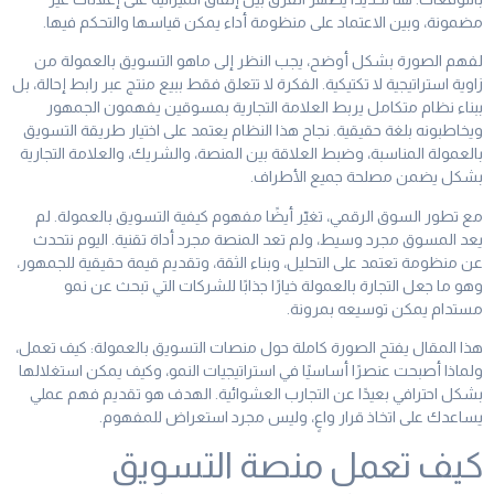
مضمونة، وبين الاعتماد على منظومة أداء يمكن قياسها والتحكم فيها.
لفهم الصورة بشكل أوضح، يجب النظر إلى ماهو التسويق بالعمولة من
زاوية استراتيجية لا تكتيكية. الفكرة لا تتعلق فقط ببيع منتج عبر رابط إحالة، بل
ببناء نظام متكامل يربط العلامة التجارية بمسوقين يفهمون الجمهور
ويخاطبونه بلغة حقيقية. نجاح هذا النظام يعتمد على اختيار طريقة التسويق
بالعمولة المناسبة، وضبط العلاقة بين المنصة، والشريك، والعلامة التجارية
بشكل يضمن مصلحة جميع الأطراف.
مع تطور السوق الرقمي، تغيّر أيضًا مفهوم كيفية التسويق بالعمولة. لم
يعد المسوق مجرد وسيط، ولم تعد المنصة مجرد أداة تقنية. اليوم نتحدث
عن منظومة تعتمد على التحليل، وبناء الثقة، وتقديم قيمة حقيقية للجمهور،
وهو ما جعل التجارة بالعمولة خيارًا جذابًا للشركات التي تبحث عن نمو
مستدام يمكن توسيعه بمرونة.
هذا المقال يفتح الصورة كاملة حول منصات التسويق بالعمولة: كيف تعمل،
ولماذا أصبحت عنصرًا أساسيًا في استراتيجيات النمو، وكيف يمكن استغلالها
بشكل احترافي بعيدًا عن التجارب العشوائية. الهدف هو تقديم فهم عملي
يساعدك على اتخاذ قرار واعٍ، وليس مجرد استعراض للمفهوم.
كيف تعمل منصة التسويق