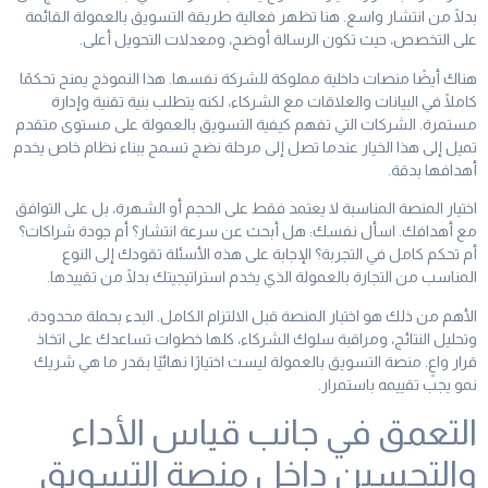
بدلًا من انتشار واسع. هنا تظهر فعالية طريقة التسويق بالعمولة القائمة
على التخصص، حيث تكون الرسالة أوضح، ومعدلات التحويل أعلى.
هناك أيضًا منصات داخلية مملوكة للشركة نفسها. هذا النموذج يمنح تحكمًا
كاملًا في البيانات والعلاقات مع الشركاء، لكنه يتطلب بنية تقنية وإدارة
مستمرة. الشركات التي تفهم كيفية التسويق بالعمولة على مستوى متقدم
تميل إلى هذا الخيار عندما تصل إلى مرحلة نضج تسمح ببناء نظام خاص يخدم
أهدافها بدقة.
اختيار المنصة المناسبة لا يعتمد فقط على الحجم أو الشهرة، بل على التوافق
مع أهدافك. اسأل نفسك: هل أبحث عن سرعة انتشار؟ أم جودة شراكات؟
أم تحكم كامل في التجربة؟ الإجابة على هذه الأسئلة تقودك إلى النوع
المناسب من التجارة بالعمولة الذي يخدم استراتيجيتك بدلًا من تقييدها.
الأهم من ذلك هو اختبار المنصة قبل الالتزام الكامل. البدء بحملة محدودة،
وتحليل النتائج، ومراقبة سلوك الشركاء، كلها خطوات تساعدك على اتخاذ
قرار واعٍ. منصة التسويق بالعمولة ليست اختيارًا نهائيًا بقدر ما هي شريك
نمو يجب تقييمه باستمرار.
التعمق في جانب قياس الأداء
والتحسين داخل منصة التسويق