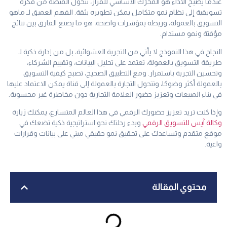
عندما يصبح الأداء هو المحرّك الأساسي للقرار، تتحول المنصة من فكرة
تسويقية إلى نظام نمو متكامل يمكن تطويره بثقة. الفهم العميق لـ ماهو
التسويق بالعمولة، وربطه بمؤشرات واضحة، هو ما يصنع الفارق بين نتائج
مؤقتة ونمو مستدام.
النجاح في هذا النموذج لا يأتي من التجربة العشوائية، بل من إدارة ذكية لـ
طريقة التسويق بالعمولة، تعتمد على تحليل البيانات، وتقييم الشركاء،
وتحسين التجربة باستمرار. ومع التطبيق الصحيح، تصبح كيفية التسويق
بالعمولة أكثر وضوحًا، وتتحول التجارة بالعمولة إلى قناة يمكن الاعتماد عليها
في بناء المبيعات وتعزيز حضور العلامة التجارية دون مخاطرة غير محسوبة.
وإذا كنت تريد تعزيز حضورك الرقمي في هذا العالم المتسارع، يمكنك زيارة
وكالة آيس للتسويق الرقمي
وبدء رحلتك نحو استراتيجية ذكية تضعك في
موقع متقدم وتساعدك على تحقيق نمو حقيقي مبني على بيانات وقرارات
واعية.
محتوي المقالة