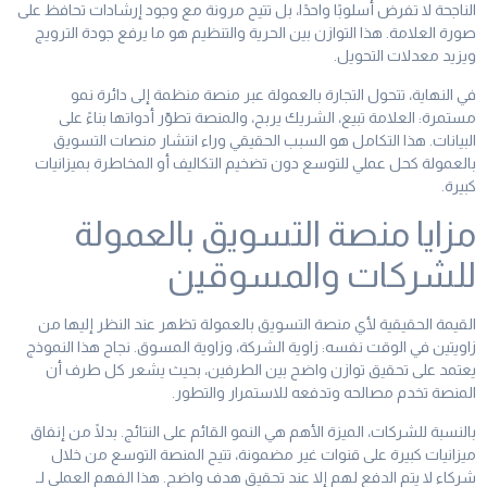
الناجحة لا تفرض أسلوبًا واحدًا، بل تتيح مرونة مع وجود إرشادات تحافظ على
صورة العلامة. هذا التوازن بين الحرية والتنظيم هو ما يرفع جودة الترويج
ويزيد معدلات التحويل.
في النهاية، تتحول التجارة بالعمولة عبر منصة منظمة إلى دائرة نمو
مستمرة: العلامة تبيع، الشريك يربح، والمنصة تطوّر أدواتها بناءً على
البيانات. هذا التكامل هو السبب الحقيقي وراء انتشار منصات التسويق
بالعمولة كحل عملي للتوسع دون تضخيم التكاليف أو المخاطرة بميزانيات
كبيرة.
مزايا منصة التسويق بالعمولة
للشركات والمسوقين
القيمة الحقيقية لأي منصة التسويق بالعمولة تظهر عند النظر إليها من
زاويتين في الوقت نفسه: زاوية الشركة، وزاوية المسوق. نجاح هذا النموذج
يعتمد على تحقيق توازن واضح بين الطرفين، بحيث يشعر كل طرف أن
المنصة تخدم مصالحه وتدفعه للاستمرار والتطور.
بالنسبة للشركات، الميزة الأهم هي النمو القائم على النتائج. بدلًا من إنفاق
ميزانيات كبيرة على قنوات غير مضمونة، تتيح المنصة التوسع من خلال
شركاء لا يتم الدفع لهم إلا عند تحقيق هدف واضح. هذا الفهم العملي لـ