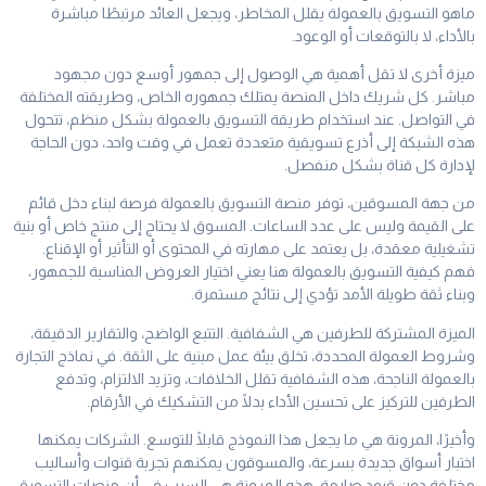
ماهو التسويق بالعمولة يقلل المخاطر، ويجعل العائد مرتبطًا مباشرة
بالأداء، لا بالتوقعات أو الوعود.
ميزة أخرى لا تقل أهمية هي الوصول إلى جمهور أوسع دون مجهود
مباشر. كل شريك داخل المنصة يمتلك جمهوره الخاص، وطريقته المختلفة
في التواصل. عند استخدام طريقة التسويق بالعمولة بشكل منظم، تتحول
هذه الشبكة إلى أذرع تسويقية متعددة تعمل في وقت واحد، دون الحاجة
لإدارة كل قناة بشكل منفصل.
من جهة المسوقين، توفر منصة التسويق بالعمولة فرصة لبناء دخل قائم
على القيمة وليس على عدد الساعات. المسوق لا يحتاج إلى منتج خاص أو بنية
تشغيلية معقدة، بل يعتمد على مهارته في المحتوى أو التأثير أو الإقناع.
فهم كيفية التسويق بالعمولة هنا يعني اختيار العروض المناسبة للجمهور،
وبناء ثقة طويلة الأمد تؤدي إلى نتائج مستمرة.
الميزة المشتركة للطرفين هي الشفافية. التتبع الواضح، والتقارير الدقيقة،
وشروط العمولة المحددة، تخلق بيئة عمل مبنية على الثقة. في نماذج التجارة
بالعمولة الناجحة، هذه الشفافية تقلل الخلافات، وتزيد الالتزام، وتدفع
الطرفين للتركيز على تحسين الأداء بدلًا من التشكيك في الأرقام.
وأخيرًا، المرونة هي ما يجعل هذا النموذج قابلًا للتوسع. الشركات يمكنها
اختبار أسواق جديدة بسرعة، والمسوقون يمكنهم تجربة قنوات وأساليب
مختلفة دون قيود صارمة. هذه المرونة هي السبب في أن منصات التسويق