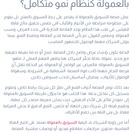
بالعمولة كنظام نمو متكامل؟
عمل منصة التسويق بالعمولة لا يقتصر على ربط المسوق بالمنتج، بل يقوم
على منظومة مترابطة من الأدوار والآليات التي تضمن تحقيق نتائج قابلة
للقياس. في قلب هذا النظام توجد العلامة التجارية التي تحدد العرض، ونسب
العمولة، ومعايير القبول، ثم تأتي المنصة لتدير العلاقة وتضبط التتبع، بينما
يتولى الشركاء مهمة الوصول للجمهور المناسب.
البداية تكون بإنشاء عرض واضح داخل المنصة: منتج أو خدمة بقيمة حقيقية،
مع تحديد عمولة عادلة تحفّز الشركاء. هنا يظهر الفهم العملي لـ ماهو
التسويق بالعمولة؛ فالعرض غير الواضح أو العمولة غير الجذابة تقتل أي
فرصة للنجاح مهما كانت قوة المنصة. الشفافية في الشروط، وسهولة
الوصول للأدوات، عنصران أساسيان لجذب مسوقين جادين.
بعد ذلك، توفر المنصة أدوات التتبع التي تميّز كل شريك برابط خاص، وتقوم
بتسجيل كل تفاعل بدقة. هذا الجانب هو ما يحوّل طريقة التسويق بالعمولة
إلى نموذج قائم على الأداء الحقيقي، حيث يمكن معرفة مصدر كل عملية،
وتقييم قيمة كل شريك دون اجتهاد أو تخمين. التتبع الدقيق لا يحمي الميزانية
فقط، بل يبني الثقة بين جميع الأطراف.
أما من زاوية الشريك، فـ كيفية
التسويق بالعمولة
تعتمد على اختيار القناة
المناسبة: محتوى، مراجعات، مقاطع فيديو، أو توصيات مباشرة. المنصة