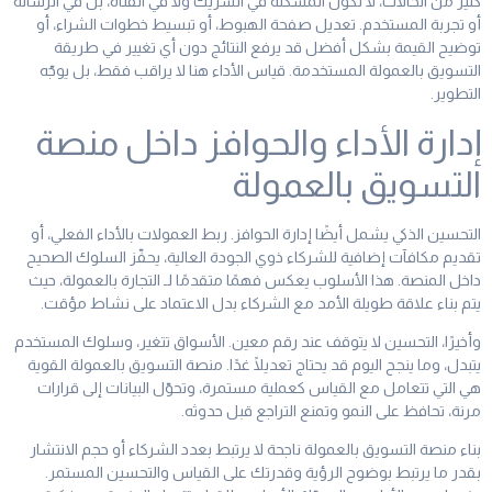
كثير من الحالات، لا تكون المشكلة في الشريك ولا في القناة، بل في الرسالة
أو تجربة المستخدم. تعديل صفحة الهبوط، أو تبسيط خطوات الشراء، أو
توضيح القيمة بشكل أفضل قد يرفع النتائج دون أي تغيير في طريقة
التسويق بالعمولة المستخدمة. قياس الأداء هنا لا يراقب فقط، بل يوجّه
التطوير.
إدارة الأداء والحوافز داخل منصة
التسويق بالعمولة
التحسين الذكي يشمل أيضًا إدارة الحوافز. ربط العمولات بالأداء الفعلي، أو
تقديم مكافآت إضافية للشركاء ذوي الجودة العالية، يحفّز السلوك الصحيح
داخل المنصة. هذا الأسلوب يعكس فهمًا متقدمًا لـ التجارة بالعمولة، حيث
يتم بناء علاقة طويلة الأمد مع الشركاء بدل الاعتماد على نشاط مؤقت.
وأخيرًا، التحسين لا يتوقف عند رقم معين. الأسواق تتغير، وسلوك المستخدم
يتبدل، وما ينجح اليوم قد يحتاج تعديلًا غدًا. منصة التسويق بالعمولة القوية
هي التي تتعامل مع القياس كعملية مستمرة، وتحوّل البيانات إلى قرارات
مرنة، تحافظ على النمو وتمنع التراجع قبل حدوثه.
بناء منصة التسويق بالعمولة ناجحة لا يرتبط بعدد الشركاء أو حجم الانتشار
بقدر ما يرتبط بوضوح الرؤية وقدرتك على القياس والتحسين المستمر.